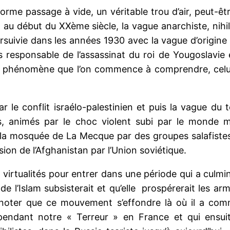
norme passage à vide, un véritable trou d’air, peut-ê
, au début du XXème siècle, la vague anarchiste, nihil
rsuivie dans les années 1930 avec la vague d’origine 
 responsable de l’assassinat du roi de Yougoslavie 
 un phénomène que l’on commence à comprendre, celu
ar le conflit israélo-palestinien et puis la vague du 
s, animés par le choc violent subi par le monde 
e la mosquée de La Mecque par des groupes salafistes
asion de l’Afghanistan par l’Union soviétique.
irtualités pour entrer dans une période qui a culmin
e l’Islam subsisterait et qu’elle prospérerait les arm
e noter que ce mouvement s’effondre là où il a com
dant notre « Terreur » en France et qui ensuite 