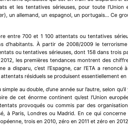
ats et les tentatives sérieuses, pour toute l’Unio
er), un allemand, un espagnol, un portugais… Ce grou
re entre 700 et 1 100 attentats ou tentatives séri
ns d’habitants. À partir de 2008/2009 le terrorisme
entats ou tentatives sérieuses, dont 158 dans trois pa
r 2012, les premières tendances montrent des chiffr
me a disparu, c’est l’Espagne, car l’ETA a renoncé 
 attentats résiduels se produisent essentiellement en
u simple au double, d’une année sur l’autre, selon qu’i
oire de cet énorme continent qu’est l’Union europé
ttentats provoqués ou commis par des organisations,
sé, à Paris, Londres ou Madrid. En ce qui concerne l
opéenne, trois en 2010, zéro en 2011 et zéro en 2012