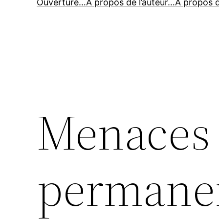
Ouverture…
À propos de l’auteur…
À propos 
Menaces 
permanen