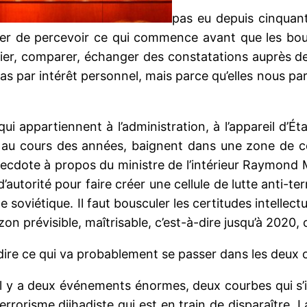
pas eu depuis cinquant
sayer de percevoir ce qui commence avant que les bo
rifier, comparer, échanger des constatations auprès 
as par intérêt personnel, mais parce qu’elles nous para
ui appartiennent à l’administration, à l’appareil d’É
au cours des années, baignent dans une zone de c
cdote à propos du ministre de l’intérieur Raymond Ma
’autorité pour faire créer une cellule de lutte anti-te
e soviétique. Il faut bousculer les certitudes intellectu
n prévisible, maîtrisable, c’est-à-dire jusqu’à 2020, o
ire ce qui va probablement se passer dans les deux o
il y a deux événements énormes, deux courbes qui s’i
rorisme djihadiste qui est en train de disparaître. 