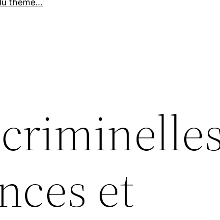
du thème…
criminelles
ces et