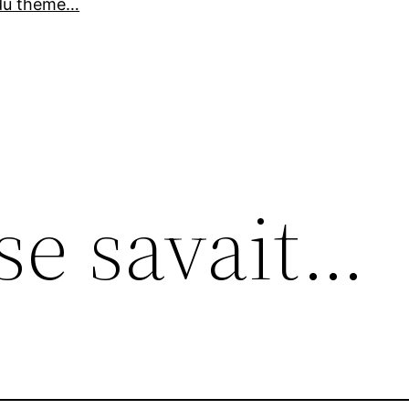
du thème…
se savait…