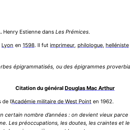
.
Henry Estienne dans
Les Prémices
.
à
Lyon
en
1598
.
Il
fut
imprimeur
,
philologue
,
helléniste
overbes épigrammatisés, ou des épigrammes proverbi
Citation du général
Douglas Mac Arthur
de l’
Académie militaire de West Point
en 1962.
n certain nombre d’années : on devient vieux parce 
âme.
Les préoccupations, les doutes, les craintes et l