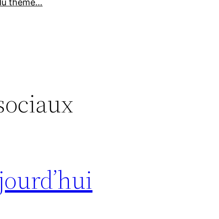
du thème…
sociaux
jourd’hui