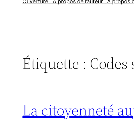
Ouverture…
À propos de l’auteur…
À propos 
Étiquette :
Codes 
La citoyenneté au